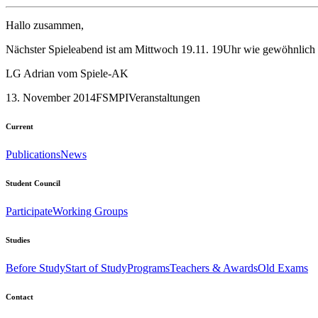
Hallo zusammen,
Nächster Spieleabend ist am Mittwoch 19.11. 19Uhr wie gewöhnlich i
LG Adrian vom Spiele-AK
13. November 2014
FSMPI
Veranstaltungen
Current
Publications
News
Student Council
Participate
Working Groups
Studies
Before Study
Start of Study
Programs
Teachers & Awards
Old Exams
Contact