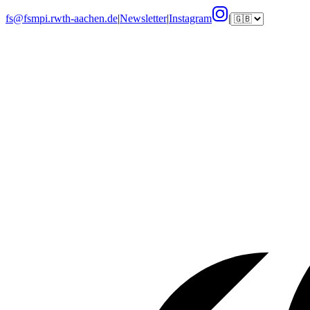
fs@fsmpi.rwth-aachen.de
|
Newsletter
|
Instagram
|