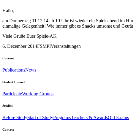
Hallo,
am Donnerstag 11.12.14 ab 19 Uhr ist wieder ein Spieleabend im Humb
einmalige Gelegenheit! Wie immer gibt es Snacks umsonst und Geträ
Viele Grüße Euer Spiele-AK
6. Dezember 2014
FSMPI
Veranstaltungen
Current
Publications
News
Student Council
Participate
Working Groups
Studies
Before Study
Start of Study
Programs
Teachers & Awards
Old Exams
Contact