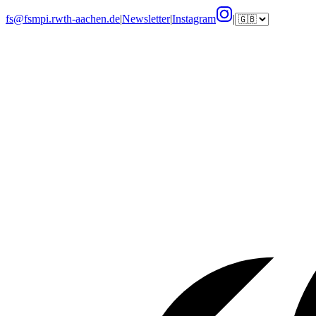
fs@fsmpi.rwth-aachen.de
|
Newsletter
|
Instagram
|