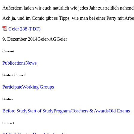
Außerdem laden wir euch natürlich wie jedes Jahr zur zeitlich nahe
Ach ja, und im Comic gibt es Tipps, wie man bei einer Party mit Arb
Geier 288 (PDF)
9. Dezember 2014
Geier-AG
Geier
Current
Publications
News
Student Council
Participate
Working Groups
Studies
Before Study
Start of Study
Programs
Teachers & Awards
Old Exams
Contact