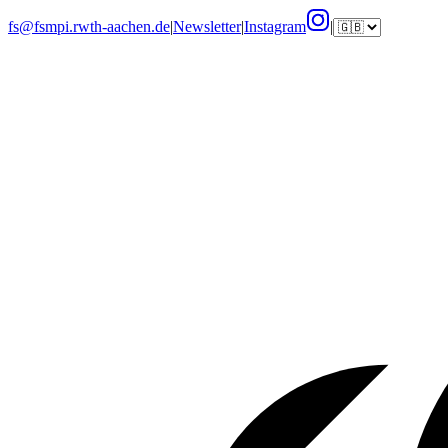
fs@fsmpi.rwth-aachen.de
|
Newsletter
|
Instagram
|