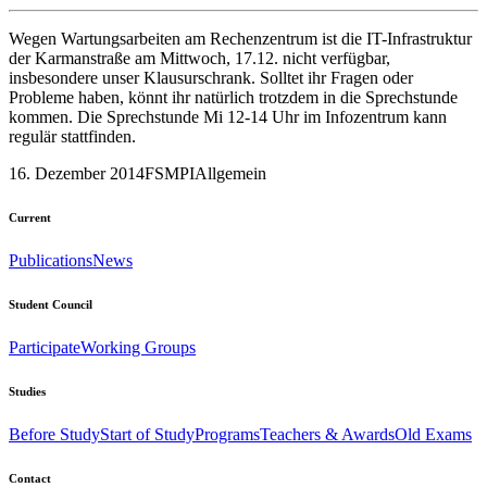
Wegen Wartungsarbeiten am Rechenzentrum ist die IT-Infrastruktur
der Karmanstraße am Mittwoch, 17.12. nicht verfügbar,
insbesondere unser Klausurschrank. Solltet ihr Fragen oder
Probleme haben, könnt ihr natürlich trotzdem in die Sprechstunde
kommen. Die Sprechstunde Mi 12-14 Uhr im Infozentrum kann
regulär stattfinden.
16. Dezember 2014
FSMPI
Allgemein
Current
Publications
News
Student Council
Participate
Working Groups
Studies
Before Study
Start of Study
Programs
Teachers & Awards
Old Exams
Contact