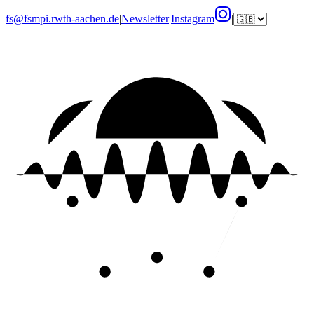
fs@fsmpi.rwth-aachen.de
|
Newsletter
|
Instagram
|