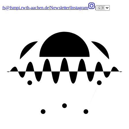
fs@fsmpi.rwth-aachen.de
|
Newsletter
|
Instagram
|