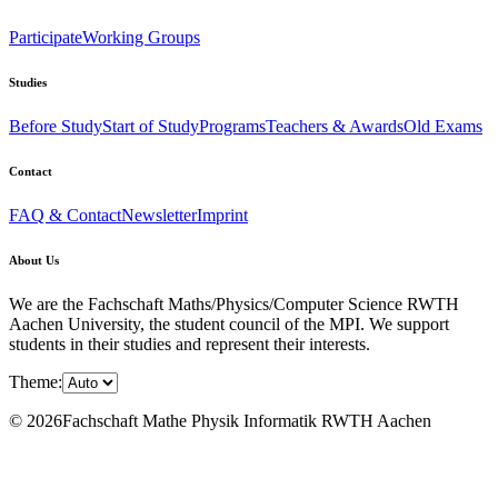
Participate
Working Groups
Studies
Before Study
Start of Study
Programs
Teachers & Awards
Old Exams
Contact
FAQ & Contact
Newsletter
Imprint
About Us
We are the Fachschaft Maths/Physics/Computer Science RWTH
Aachen University, the student council of the MPI. We support
students in their studies and represent their interests.
Theme:
© 2026Fachschaft Mathe Physik Informatik RWTH Aachen