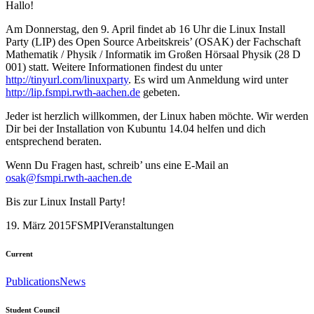
Hallo!
Am Donnerstag, den 9. April findet ab 16 Uhr die Linux Install
Party (LIP) des Open Source Arbeitskreis’ (OSAK) der Fachschaft
Mathematik / Physik / Informatik im Großen Hörsaal Physik (28 D
001) statt. Weitere Informationen findest du unter
http://tinyurl.com/linuxparty
. Es wird um Anmeldung wird unter
http://lip.fsmpi.rwth-aachen.de
gebeten.
Jeder ist herzlich willkommen, der Linux haben möchte. Wir werden
Dir bei der Installation von Kubuntu 14.04 helfen und dich
entsprechend beraten.
Wenn Du Fragen hast, schreib’ uns eine E-Mail an
osak@fsmpi.rwth-aachen.de
Bis zur Linux Install Party!
19. März 2015
FSMPI
Veranstaltungen
Current
Publications
News
Student Council