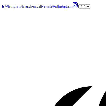
fs@fsmpi.rwth-aachen.de
|
Newsletter
|
Instagram
|