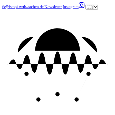
fs@fsmpi.rwth-aachen.de
|
Newsletter
|
Instagram
|