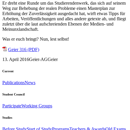
Er dreht eine Runde um das Studierendenwerk, das sich auf seinem
Weg zur Behebung der realen Probleme einen Masterplan zur
Erhöhung der Zuverlässigkeit ausgedacht hat, wirft etwas Tipps für
Arbeiten, Veröffentlichungen und alles andere getexte ab, und fliegt
zuletzt über die laut aufschreienden Ebenen der Medien- und
Meinunxlandschaft.
Was er euch bringt? Nun, lest selbst!
Geier 316 (PDF)
13. April 2016
Geier-AG
Geier
Current
Publications
News
Student Council
Participate
Working Groups
Studies
Before Study
Start of Study
Programs
Teachers & Awards
Old Exams