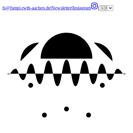
fs@fsmpi.rwth-aachen.de
|
Newsletter
|
Instagram
|