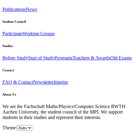
Publications
News
Student Council
Participate
Working Groups
Studies
Before Study
Start of Study
Programs
Teachers & Awards
Old Exams
Contact
FAQ & Contact
Newsletter
Imprint
About Us
We are the Fachschaft Maths/Physics/Computer Science RWTH
Aachen University, the student council of the MPI. We support
students in their studies and represent their interests.
Theme: