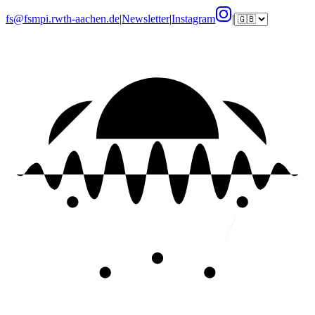
fs@fsmpi.rwth-aachen.de
|
Newsletter
|
Instagram
|