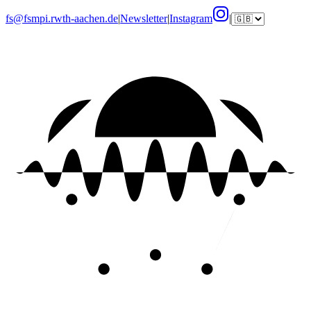
fs@fsmpi.rwth-aachen.de
|
Newsletter
|
Instagram
|