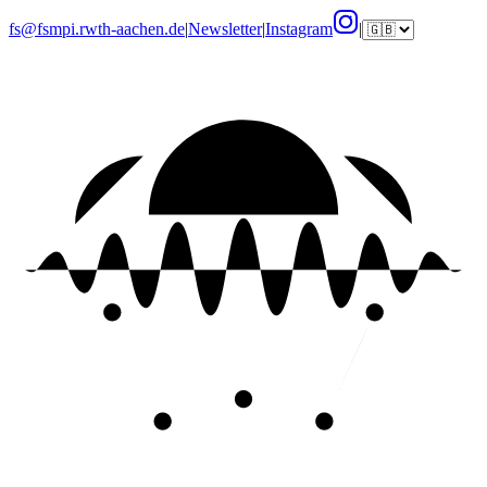
fs@fsmpi.rwth-aachen.de
|
Newsletter
|
Instagram
|