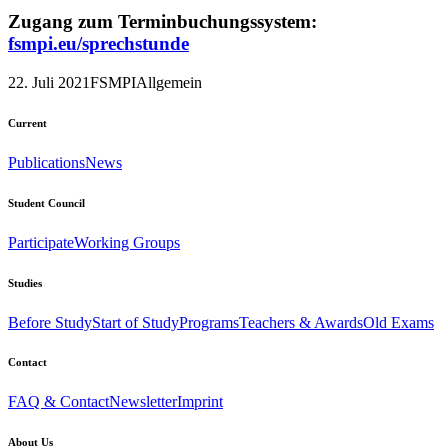
Zugang zum Terminbuchungssystem:
fsmpi.eu/sprechstunde
22. Juli 2021
FSMPI
Allgemein
Current
Publications
News
Student Council
Participate
Working Groups
Studies
Before Study
Start of Study
Programs
Teachers & Awards
Old Exams
Contact
FAQ & Contact
Newsletter
Imprint
About Us