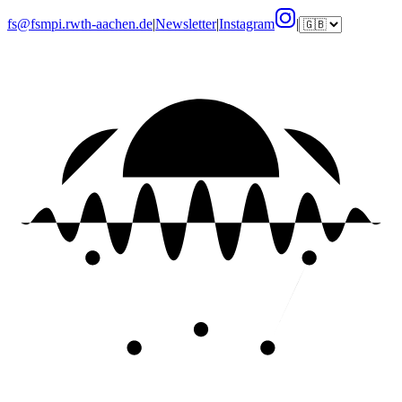
fs@fsmpi.rwth-aachen.de
|
Newsletter
|
Instagram
|