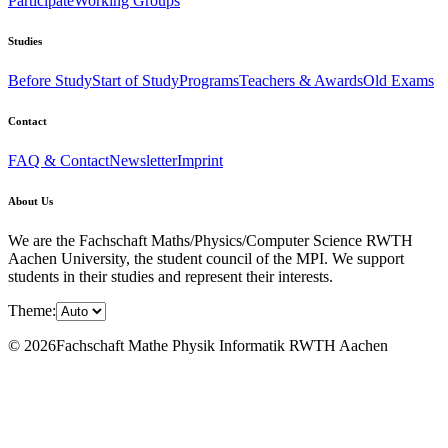
Participate
Working Groups
Studies
Before Study
Start of Study
Programs
Teachers & Awards
Old Exams
Contact
FAQ & Contact
Newsletter
Imprint
About Us
We are the Fachschaft Maths/Physics/Computer Science RWTH
Aachen University, the student council of the MPI. We support
students in their studies and represent their interests.
Theme:
© 2026Fachschaft Mathe Physik Informatik RWTH Aachen