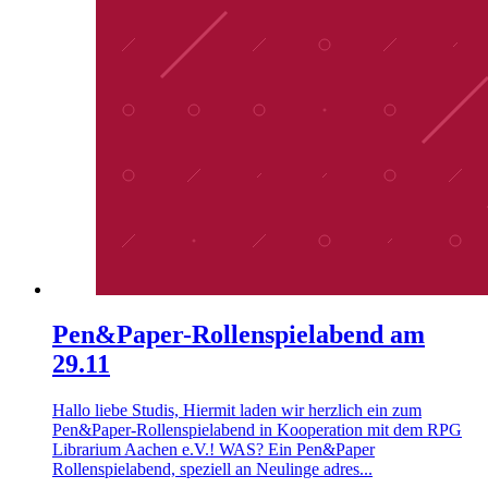
Pen&Paper-Rollenspielabend am
29.11
Hallo liebe Studis, Hiermit laden wir herzlich ein zum
Pen&Paper-Rollenspielabend in Kooperation mit dem RPG
Librarium Aachen e.V.! WAS? Ein Pen&Paper
Rollenspielabend, speziell an Neulinge adres...