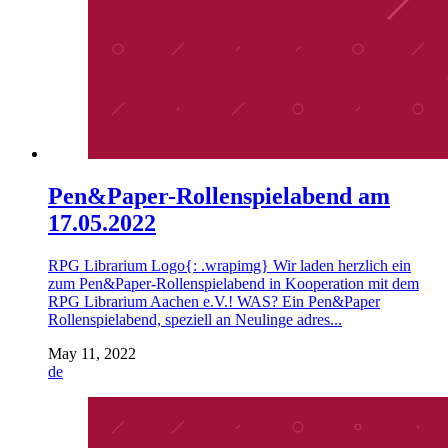
Pen&Paper-Rollenspielabend am
17.05.2022
RPG Librarium Logo{: .wrapimg} Wir laden herzlich ein
zum Pen&Paper-Rollenspielabend in Kooperation mit dem
RPG Librarium Aachen e.V.! WAS? Ein Pen&Paper
Rollenspielabend, speziell an Neulinge adres...
May 11, 2022
de