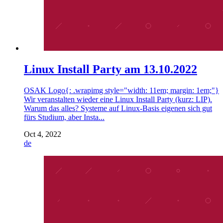
Linux Install Party am 13.10.2022
OSAK Logo{: .wrapimg style="width: 11em; margin: 1em;"}
Wir veranstalten wieder eine Linux Install Party (kurz: LIP).
Warum das alles? Systeme auf Linux-Basis eigenen sich gut
fürs Studium, aber Insta...
Oct 4, 2022
de