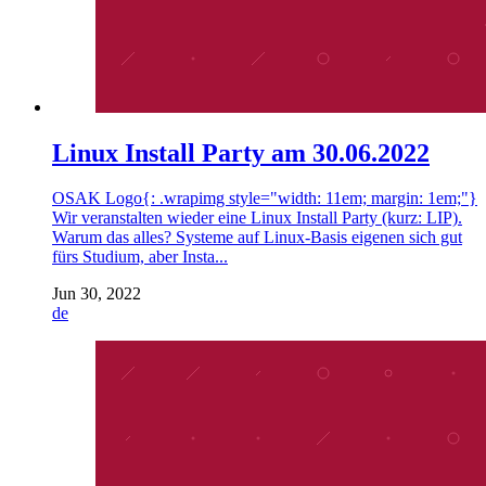
Linux Install Party am 30.06.2022
OSAK Logo{: .wrapimg style="width: 11em; margin: 1em;"}
Wir veranstalten wieder eine Linux Install Party (kurz: LIP).
Warum das alles? Systeme auf Linux-Basis eigenen sich gut
fürs Studium, aber Insta...
Jun 30, 2022
de