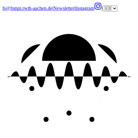
fs@fsmpi.rwth-aachen.de
|
Newsletter
|
Instagram
|