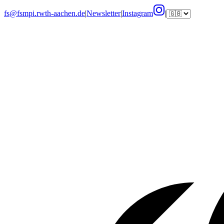
fs@fsmpi.rwth-aachen.de
|
Newsletter
|
Instagram
|