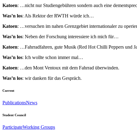
Katoen
: …nicht nur Studiengebühren sondern auch eine dementsprec
Was’n los
: Als Rektor der RWTH würde ich…
Katoen
: …versuchen im nahen Grenzgebiet internationaler zu operie
Was’n los
: Neben der Forschung interessiere ich mich für…
Katoen
: …Fahrradfahren, gute Musik (Red Hot Chilli Peppers und J
Was’n los
: Ich wollte schon immer mal…
Katoen
: …den Mont Ventoux mit dem Fahrrad überwinden.
Was’n los
: wir danken für das Gespräch.
Current
Publications
News
Student Council
Participate
Working Groups