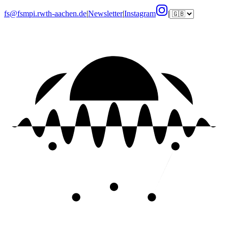
fs@fsmpi.rwth-aachen.de
|
Newsletter
|
Instagram
|