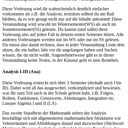
Diese Vorlesung wird dir wahrscheinlich deutlich einfacher
vorkommen als z.B. die Analysis, trotzdem solltest du am Ball
bleiben, da es wie gesagt nicht nur auf die Inhalte ankommt! Diese
Veranstaltung wird sowohl im Wintersemester(WS) als auch im
Sommersemester(SS) gelesen. Du kannst (und sollst) diese
Vorlesung also auf jeden Fall in deinem ersten Semester hören. Alle
anderen Vorlesungen werden nur im WS oder nur im SS gelesen.
Du musst also damit rechnen, dass in jeder Veranstaltung Leute drin
sitzen, die ein halbes Jahr vor dir angefangen haben und Sachen
wissen, die du nicht weißt. Angenehmerweise gibt es in dieser
Veranstaltung keine Noten, in der Klausur geht es ums Bestehen.
Analysis I-III (Ana)
Diese Vorlesung erstreckt sich über 3 Semester (deshalb auch I bis
III). Dabei wird all das ausgeweitet, verkompliziert und bewiesen,
was Ihr zum Teil auch in der Schule gelernt habt, z.B. Folgen,
Reihen, Funktionen, Grenzwerte, Ableitungen, Integration etc.
Lineare Algebra I und II (LA)
Das zweite Standbein der Mathematik neben der Analysis
beschäftigt sich mit allgemeineren mathematischen Strukturen wie
Vektorräumen und Abbildungen darauf und dazwischen (Stichwort: