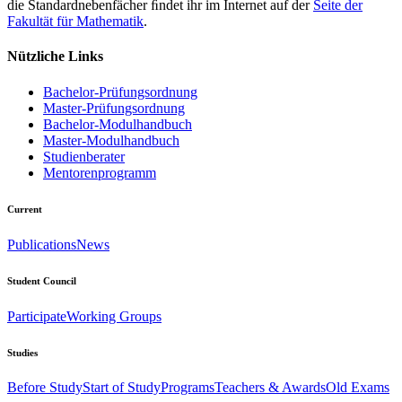
die Standardnebenfächer ﬁndet ihr im Internet auf der
Seite der
Fakultät für Mathematik
.
Nützliche Links
Bachelor-Prüfungsordnung
Master-Prüfungsordnung
Bachelor-Modulhandbuch
Master-Modulhandbuch
Studienberater
Mentorenprogramm
Current
Publications
News
Student Council
Participate
Working Groups
Studies
Before Study
Start of Study
Programs
Teachers & Awards
Old Exams