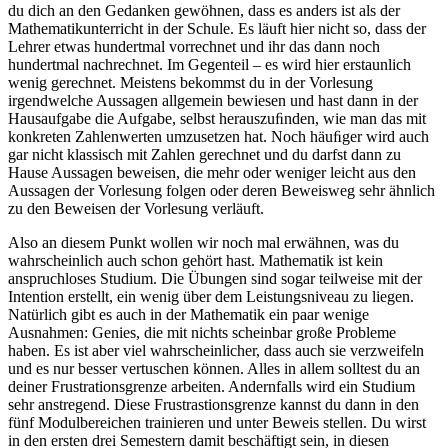
du dich an den Gedanken gewöhnen, dass es anders ist als der
Mathematikunterricht in der Schule. Es läuft hier nicht so, dass der
Lehrer etwas hundertmal vorrechnet und ihr das dann noch
hundertmal nachrechnet. Im Gegenteil – es wird hier erstaunlich
wenig gerechnet. Meistens bekommst du in der Vorlesung
irgendwelche Aussagen allgemein bewiesen und hast dann in der
Hausaufgabe die Aufgabe, selbst herauszuﬁnden, wie man das mit
konkreten Zahlenwerten umzusetzen hat. Noch häuﬁger wird auch
gar nicht klassisch mit Zahlen gerechnet und du darfst dann zu
Hause Aussagen beweisen, die mehr oder weniger leicht aus den
Aussagen der Vorlesung folgen oder deren Beweisweg sehr ähnlich
zu den Beweisen der Vorlesung verläuft.
Also an diesem Punkt wollen wir noch mal erwähnen, was du
wahrscheinlich auch schon gehört hast. Mathematik ist kein
anspruchloses Studium. Die Übungen sind sogar teilweise mit der
Intention erstellt, ein wenig über dem Leistungsniveau zu liegen.
Natürlich gibt es auch in der Mathematik ein paar wenige
Ausnahmen: Genies, die mit nichts scheinbar große Probleme
haben. Es ist aber viel wahrscheinlicher, dass auch sie verzweifeln
und es nur besser vertuschen können. Alles in allem solltest du an
deiner Frustrationsgrenze arbeiten. Andernfalls wird ein Studium
sehr anstregend. Diese Frustrastionsgrenze kannst du dann in den
fünf Modulbereichen trainieren und unter Beweis stellen. Du wirst
in den ersten drei Semestern damit beschäftigt sein, in diesen