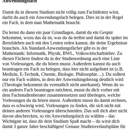
Anwendungsfach
Damit du in diesem Studium nicht völlig zum Fachidioten wirst,
darfst du auch ein Anwendungsfach belegen. Dies ist in der Regel
ein Fach, in dem man Mathematik braucht.
Da lernst du dann ein paar Grundlagen, damit du ein Gespür
bekommst, wozu das da ist, was du da treibst und damit du später im
Berufsleben auch mit den Leuten reden kannst, die deine Ergebnisse
brauchen. Als Standard-Anwendungsfächer gibt es in der
Mathematik: Informatik, Physik, BWL, Volkswirtschaftslehre. Zu
diesen Fächern ﬁndest du in der Studienordnung auch eine Liste
von Vorlesungen, die du hören musst. Außerdem kannst du auch
beantragen ein Fach zu belegen, dass hier nicht aufgelistet ist (z.B.
Medizin, E-Technik, Chemie, Biologie, Philosophie…). Du solltest
nur ein Fach wählen, in dem der Anwendungsbezug deutlich wird
(Theologie bekommst du vermutlich nicht anerkannt). Wenn du so
ein anderes Fach beantragen möchtest, musst du dich vorher mit
dem Fachstudienberater zusammensetzen und überlegen, welche
Vorlesungen du da hören musst. Außerdem musst du damit rechnen,
dass es schwierig wird, Vorlesungen zu ﬁnden, die sich nicht mit
deinen anderen Vorlesungen überschneiden. Das soll dich aber nicht
davon abschrecken, so ein Anwendungsfach zu wählen – das
Wichtigste ist, dass dir dein Studium Spaß macht – du wirst dich
damit 3 ganze Jahre beschäftigen! Genaue Studienverlaufspläne für