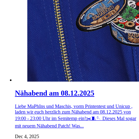
Nähabend am 08.12.2025
Liebe MaPhIns und Maschis, vorm Printentest und Unicup ,
laden wir euch herzlich zum Nähabend am 08.12.2025 von
19:00 - 23:00 Uhr im Semitemp ein!✂️🧵🪡 Dieses Mal sogar
mit neuem Nähabend Patch! Was...
Dec 4, 2025