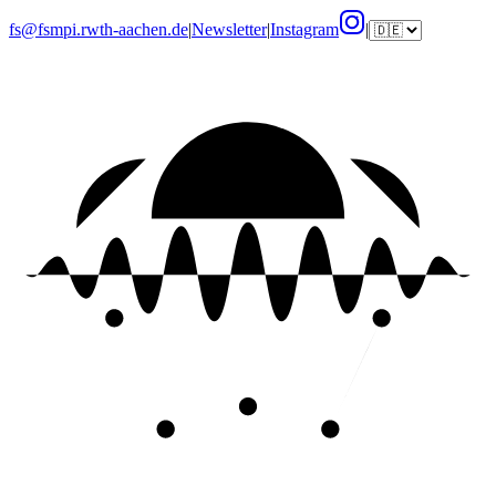
fs@fsmpi.rwth-aachen.de
|
Newsletter
|
Instagram
|