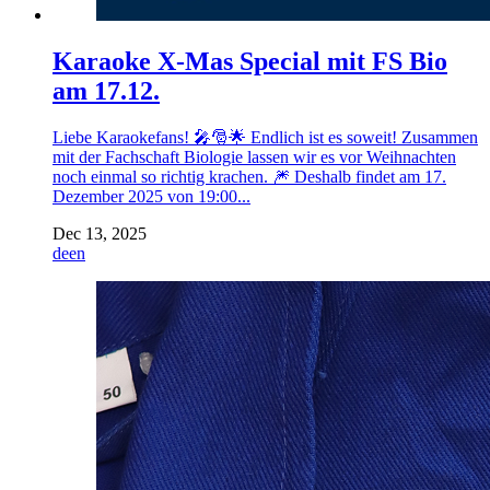
Karaoke X-Mas Special mit FS Bio
am 17.12.
Liebe Karaokefans! 🎤🎅🌟 Endlich ist es soweit! Zusammen
mit der Fachschaft Biologie lassen wir es vor Weihnachten
noch einmal so richtig krachen. 🎆 Deshalb findet am 17.
Dezember 2025 von 19:00...
Dec 13, 2025
de
en