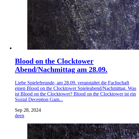
Blood on the Clocktower
Abend/Nachmittag am 28.09.
Liebe Spielefreunde, am 28.09. veranstaltet die Fachschaft
einen Blood on the Clocktower Spieleabend/Nachmittag. Was
ist Blood on the Clocktower? Blood on the Clocktower ist ein
Sozial Deception Gam...
Sep 28, 2024
de
en