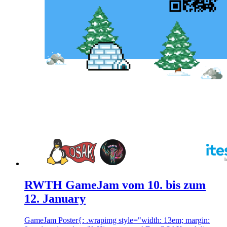
RWTH GameJam vom 10. bis zum
12. January
GameJam Poster{: .wrapimg style="width: 13em; margin: