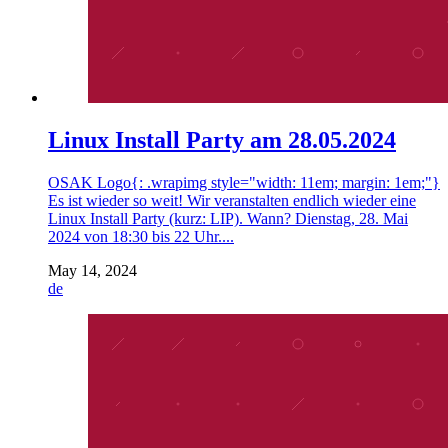
Linux Install Party am 28.05.2024
OSAK Logo{: .wrapimg style="width: 11em; margin: 1em;"}
Es ist wieder so weit! Wir veranstalten endlich wieder eine
Linux Install Party (kurz: LIP). Wann? Dienstag, 28. Mai
2024 von 18:30 bis 22 Uhr....
May 14, 2024
de