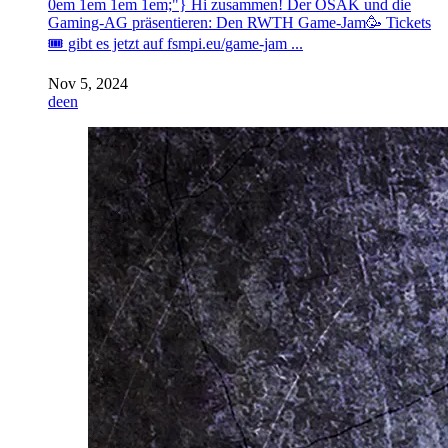
0em 1em 1em 1em;"} Hi zusammen! Der OSAK und die
Gaming-AG präsentieren: Den RWTH Game-Jam🥳 Tickets
🎟️ gibt es jetzt auf fsmpi.eu/game-jam ...
Nov 5, 2024
de
en