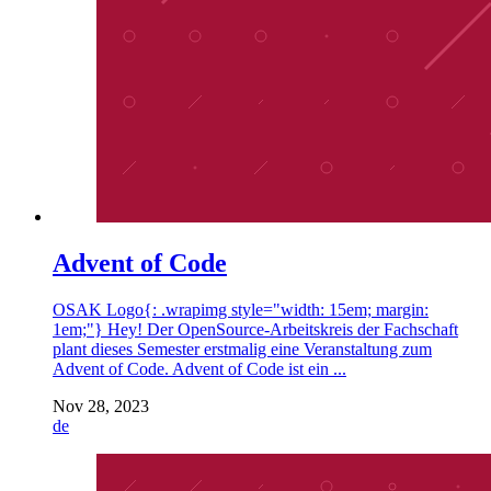
Advent of Code
OSAK Logo{: .wrapimg style="width: 15em; margin:
1em;"} Hey! Der OpenSource-Arbeitskreis der Fachschaft
plant dieses Semester erstmalig eine Veranstaltung zum
Advent of Code. Advent of Code ist ein ...
Nov 28, 2023
de