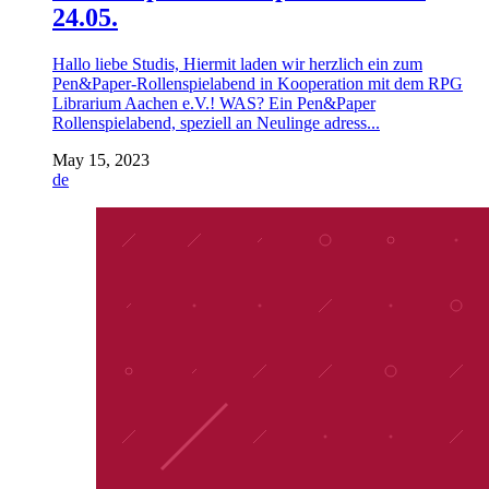
24.05.
Hallo liebe Studis, Hiermit laden wir herzlich ein zum
Pen&Paper-Rollenspielabend in Kooperation mit dem RPG
Librarium Aachen e.V.! WAS? Ein Pen&Paper
Rollenspielabend, speziell an Neulinge adress...
May 15, 2023
de