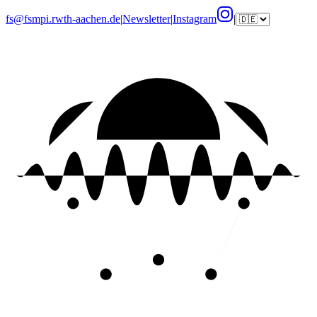
fs@fsmpi.rwth-aachen.de
|
Newsletter
|
Instagram
|