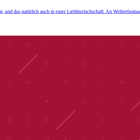
t, und das natürlich auch in eurer Lieblinxfachschaft. An Weiberfastnac