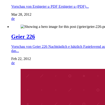
Vorschau von Erstigeier μ PDF Erstigeier μ (PDF)...
Mar 28, 2012
de
Geier 226
Vorschau von Geier 226 Nachträglich e hätzlich Fastelovend au
das...
Feb 22, 2012
de