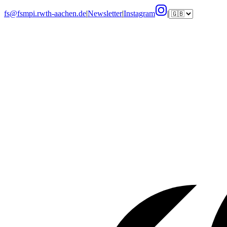
fs@fsmpi.rwth-aachen.de
|
Newsletter
|
Instagram
|