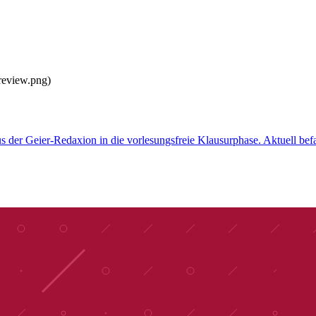
s der Geier-Redaxion in die vorlesungsfreie Klausurphase. Aktuell be