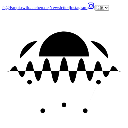
fs@fsmpi.rwth-aachen.de
|
Newsletter
|
Instagram
|