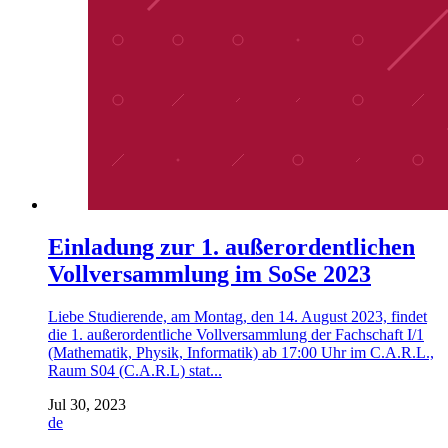
Einladung zur 1. außerordentlichen
Vollversammlung im SoSe 2023
Liebe Studierende, am Montag, den 14. August 2023, findet
die 1. außerordentliche Vollversammlung der Fachschaft I/1
(Mathematik, Physik, Informatik) ab 17:00 Uhr im C.A.R.L.,
Raum S04 (C.A.R.L) stat...
Jul 30, 2023
de