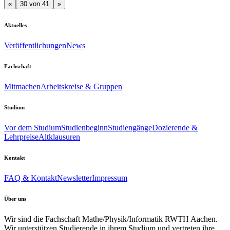
«
30 von 41
»
Aktuelles
Veröffentlichungen
News
Fachschaft
Mitmachen
Arbeitskreise & Gruppen
Studium
Vor dem Studium
Studienbeginn
Studiengänge
Dozierende &
Lehrpreise
Altklausuren
Kontakt
FAQ & Kontakt
Newsletter
Impressum
Über uns
Wir sind die Fachschaft Mathe/Physik/Informatik RWTH Aachen.
Wir unterstützen Studierende in ihrem Studium und vertreten ihre