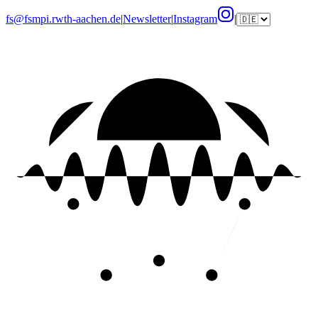
fs@fsmpi.rwth-aachen.de
|
Newsletter
|
Instagram
|