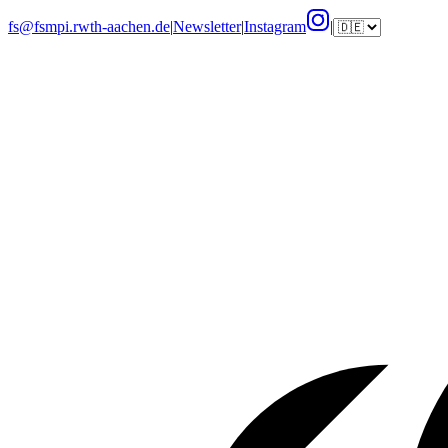
fs@fsmpi.rwth-aachen.de
|
Newsletter
|
Instagram
|