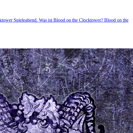
ocktower Spieleabend. Was ist Blood on the Clocktower? Blood on the